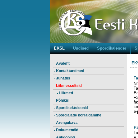
EKSL
Uudised
Spordikalender
S
EKS
Avaleht
Kontaktandmed
Ta
Juhatus
Nõ
Liikmesseltsid
Ta
Ed
Liikmed
+3
Põhikiri
fa
ko
Spordisektsioonid
e-
Spordialade korraldamine
Arengukava
Pä
Dokumendid
Lu
Antidoping
Pä