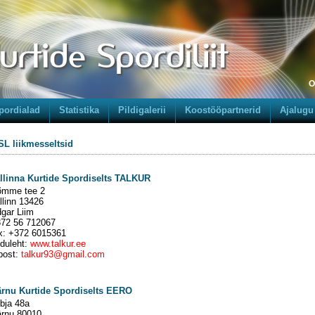
O
pordialad
Statistika
Pildigalerii
Koostööpartnerid
Ajalugu
L liikmesseltsid
llinna Kurtide Spordiselts TALKUR
mme tee 2
llinn 13426
gar Liim
72 56 712067
x: +372 6015361
duleht:
www.talkur.ee
post:
talkur93@gmail.com
rnu Kurtide Spordiselts EERO
bja 48a
rnu 80010