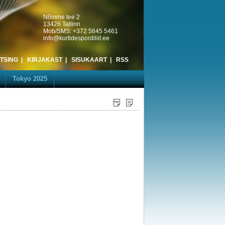
Nõmme tee 2
13426 Tallinn
Mob/SMS: +372 5645 5461
info@kurtidespordiliit.ee
TSING
|
KIRJAKAST
|
SISUKAART
|
RSS
Tokyo 2025