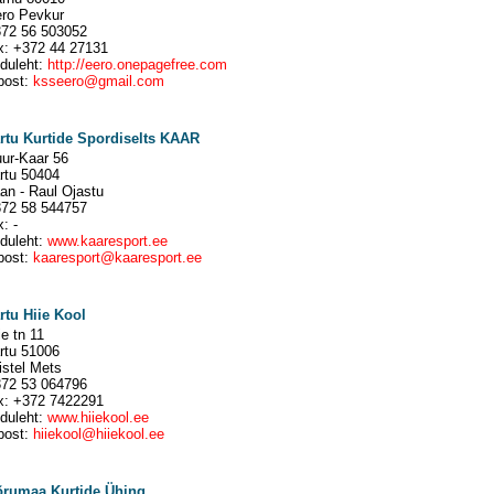
ro Pevkur
72 56 503052
x: +372 44 27131
duleht:
http://eero.onepagefree.com
post:
ksseero@gmail.com
rtu Kurtide Spordiselts KAAR
ur-Kaar 56
rtu 50404
an - Raul Ojastu
72 58 544757
x: -
duleht:
www.kaaresport.ee
post:
kaaresport@kaaresport.ee
rtu Hiie Kool
ie tn 11
rtu 51006
istel Mets
72 53 064796
x: +372 7422291
duleht:
www.hiiekool.ee
post:
hiiekool@hiiekool.ee
rumaa Kurtide Ühing