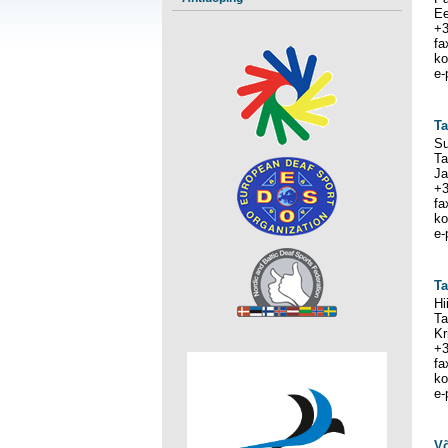
Ee
+3
fa
ko
e-
Ta
Su
Ta
Ja
+3
fa
ko
e-
Ta
Hi
Ta
Kr
+3
fa
ko
e-
Võ