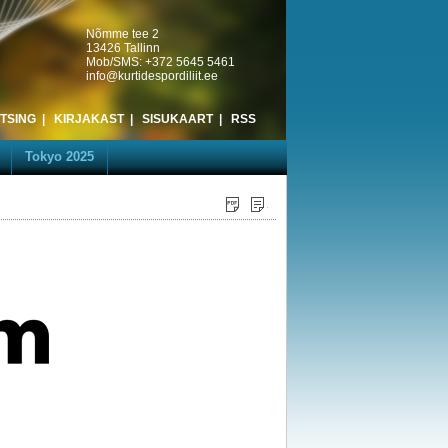
Nõmme tee 2
13426 Tallinn
Mob/SMS: +372 5645 5461
info@kurtidespordiliit.ee
TSING
|
KIRJAKAST
|
SISUKAART
|
RSS
Tokyo 2025