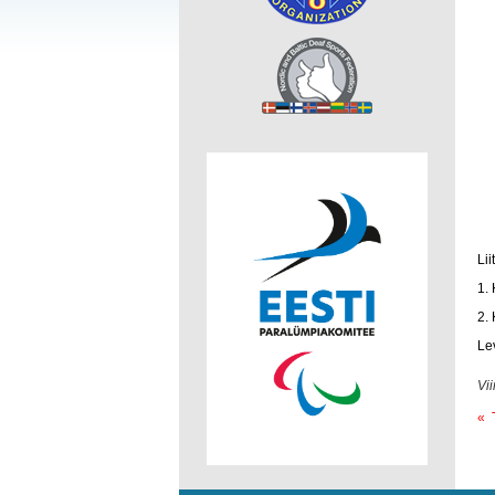
Lii
1.
2.
Lev
Vi
« 