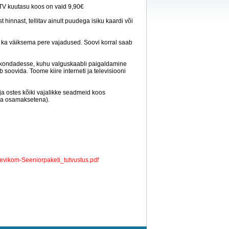
a TV kuutasu koos on vaid 9,90€
hinnast, tellitav ainult puudega isiku kaardi või
ab ka väiksema pere vajadused. Soovi korral saab
irkondadesse, kuhu valguskaabli paigaldamine
 soovida. Toome kiire interneti ja televisiooni
ja ostes kõiki vajalikke seadmeid koos
 ka osamaksetena).
/Levikom-Seeniorpaketi_tutvustus.pdf