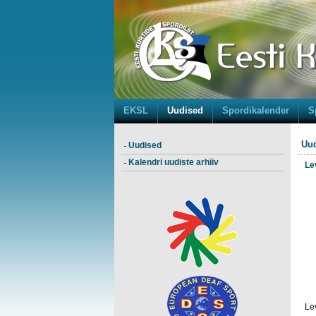
EKSL
Uudised
Spordikalender
S
Uud
Uudised
Kalendri uudiste arhiiv
Le
Le