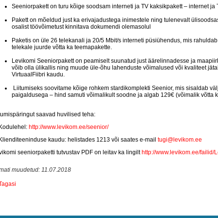
Seeniorpakett on turu kõige soodsam interneti ja TV kaksikpakett – internet j
Pakett on mõeldud just ka erivajadustega inimestele ning tulenevalt ülisoodsast 
osalist töövõimetust kinnitava dokumendi olemasolul
Paketis on üle 26 telekanali ja 20/5 Mbit/s interneti püsiühendus, mis rahuld
telekale juurde võtta ka teemapakette.
Levikomi Seeniorpakett on peamiselt suunatud just äärelinnadesse ja maapi
võib olla ülikallis ning muude üle-õhu lahenduste võimalused või kvaliteet jätab
VirtuaalFiibri kaudu.
Liitumiseks soovitame kõige rohkem stardikomplekti Seenior, mis sisaldab väl
paigaldusega – hind samuti võimalikult soodne ja algab 129€ (võimalik võtta
tumispäringut saavad huvilised teha:
 Kodulehel:
http://www.levikom.ee/seenior/
 Klienditeeninduse kaudu: helistades 1213 või saates e-mail
tugi@levikom.ee
ikomi seeniorpaketti tutvustav PDF on leitav ka lingilt
http://www.levikom.ee/failid
imati muudetud: 11.07.2018
Tagasi