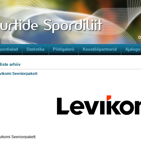
O
pordialad
Statistika
Pildigalerii
Koostööpartnerid
Ajalugu
iste arhiiv
vikomi Seeniorpakett
vikomi Seeniorpakett: