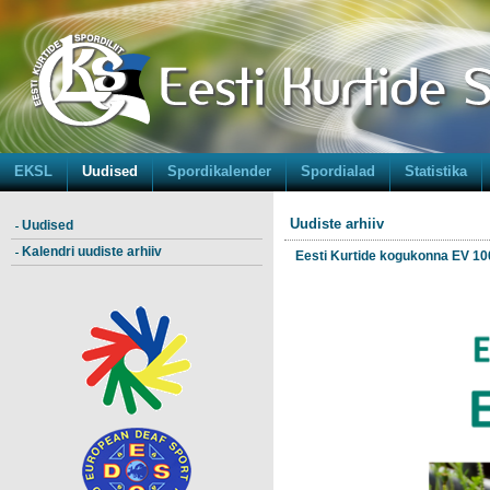
EKSL
Uudised
Spordikalender
Spordialad
Statistika
Uudiste arhiiv
Uudised
Kalendri uudiste arhiiv
Eesti Kurtide kogukonna EV 100