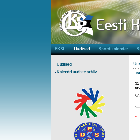
EKSL
Uudised
Spordikalender
S
Uud
Uudised
Kalendri uudiste arhiiv
To
31
ar
Või
Vi
« 