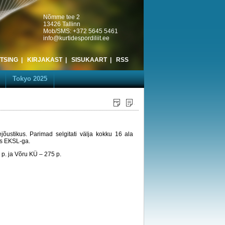
Nõmme tee 2
13426 Tallinn
Mob/SMS: +372 5645 5461
info@kurtidespordiliit.ee
TSING
|
KIRJAKAST
|
SISUKAART
|
RSS
Tokyo 2025
gejõustikus. Parimad selgitati välja kokku 16 ala
ös EKSL-ga.
2 p. ja Võru KÜ – 275 p.