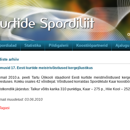
O
pordialad
Statistika
Pildigalerii
Koostööpartnerid
Ajalugu
iste arhiiv
imusid 17. Eesti kurtide meistrivõistlused kergejõustikus
.mail 2010.a. peeti Tartu Ülikooli staadionil Eesti kurtide meistrivõistlused ker
vestuses. Kokku osales 42 võistlejat. Võistlused korraldas Spordiklubi Kaar koostö
stkondlik järjestus: Talkur võitis karika 310 punktiga, Kaar – 275 p., Hiie Kool – 25
imati muudetud: 03.06.2010
Tagasi