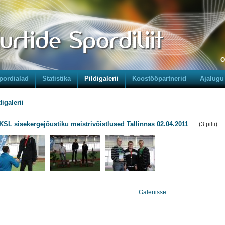
O
pordialad
Statistika
Pildigalerii
Koostööpartnerid
Ajalugu
digalerii
KSL sisekergejõustiku meistrivõistlused Tallinnas 02.04.2011
(3 pilti)
Galeriisse