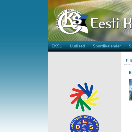
EKSL
Uudised
Spordikalender
S
Pil
E