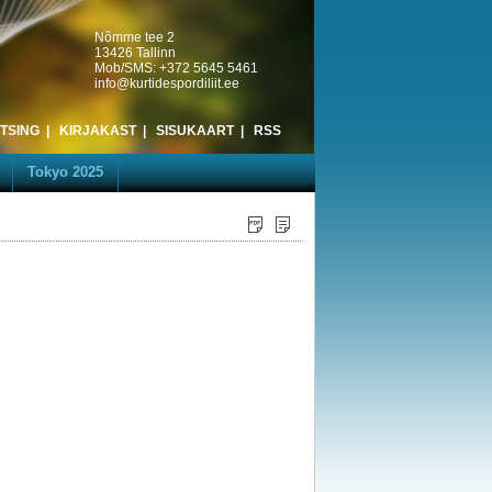
Nõmme tee 2
13426 Tallinn
Mob/SMS: +372 5645 5461
info@kurtidespordiliit.ee
TSING
|
KIRJAKAST
|
SISUKAART
|
RSS
Tokyo 2025