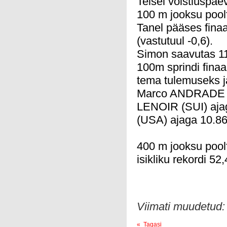
Teisel võistluspäev
100 m jooksu poolf
Tanel pääses finaa
(vastutuul -0,6).
Simon saavutas 11
100m sprindi finaal
tema tulemuseks jä
Marco ANDRADE M
LENOIR (SUI) aja
(USA) ajaga 10.86
400 m jooksu poolf
isikliku rekordi 5
Viimati muudetud:
« Tagasi