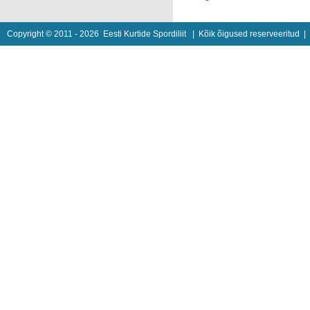
Copyright © 2011 - 2026
Eesti Kurtide Spordiliit
| Kõik õigused reserveeritud 