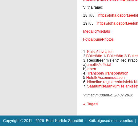
Viitna rajad:
18. juuli:
https://loha.osport.ee/
19.juuli:
https://loha.osport.ee/
Medalid/Medals
Fotoalbum/Photos
1.
Kutse/ Invitation
2.
Bülletään 1
/
Bülletään 2
/
Bulle
3. Registreerimisleht/ Registrati
a)
ametlik/ official
b)
open
4.
Transport/Transportation
5.
Hotell/ Accommodation
6.
Nimeline registreerimisleht/ N
7.
Saabumise/lahkumise ankeet/ 
Viimati muudetud: 20.07.2026
« Tagasi
Copyright © 2011 - 2026
Eesti Kurtide Spordiliit
| Kõik õigused reserveeritud 