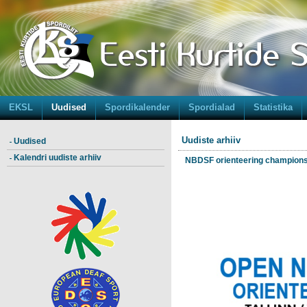
EKSL
Uudised
Spordikalender
Spordialad
Statistika
Uudiste arhiiv
Uudised
Kalendri uudiste arhiiv
NBDSF orienteering championship