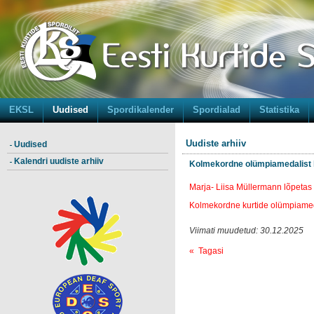
EKSL
Uudised
Spordikalender
Spordialad
Statistika
Uudiste arhiiv
Uudised
Kalendri uudiste arhiiv
Kolmekordne olümpiamedalist l
Marja- Liisa Müllermann lõpetas 
Kolmekordne kurtide olümpiameda
Viimati muudetud: 30.12.2025
« Tagasi