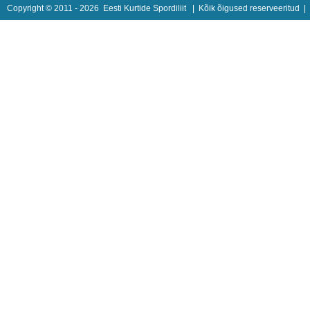
Copyright © 2011 - 2026
Eesti Kurtide Spordiliit
| Kõik õigused reserveeritud 